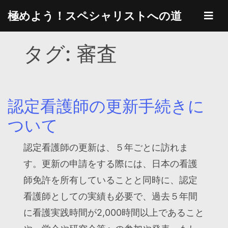
Skip
極めよう！スペシャリストへの道
to
content
タグ:
審査
認定看護師の更新手続きに
ついて
認定看護師の更新は、５年ごとに訪れま
す。更新の申請をする際には、日本の看護
師免許を所有していることと同時に、認定
看護師としての実績も必要で、過去５年間
に看護実践時間が2,000時間以上であること