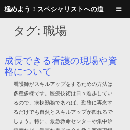
Skip
極めよう！スペシャリストへの道
to
content
タグ:
職場
成長できる看護の現場や資
格について
看護師がスキルアップをするための方法は
多種多様です。医療技術は日々進歩してい
るので、病棟勤務であれば、勤務に専念す
るだけでも自然とスキルアップが図れるで
しょう。特に、救急救命センターや集中治